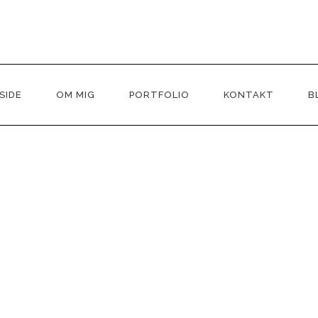
odeLoader::__wakeup() must have public visibility in
/var/w
ib/shortcode-loader.php
on line
27
SIDE
OM MIG
PORTFOLIO
KONTAKT
B