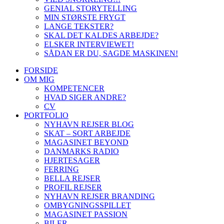
GENIAL STORYTELLING
MIN STØRSTE FRYGT
LANGE TEKSTER?
SKAL DET KALDES ARBEJDE?
ELSKER INTERVIEWET!
SÅDAN ER DU, SAGDE MASKINEN!
FORSIDE
OM MIG
KOMPETENCER
HVAD SIGER ANDRE?
CV
PORTFOLIO
NYHAVN REJSER BLOG
SKAT – SORT ARBEJDE
MAGASINET BEYOND
DANMARKS RADIO
HJERTESAGER
FERRING
BELLA REJSER
PROFIL REJSER
NYHAVN REJSER BRANDING
OMBYGNINGSSPILLET
MAGASINET PASSION
BILER