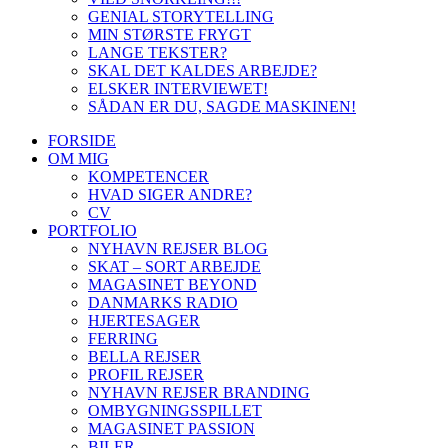
GENIAL STORYTELLING
MIN STØRSTE FRYGT
LANGE TEKSTER?
SKAL DET KALDES ARBEJDE?
ELSKER INTERVIEWET!
SÅDAN ER DU, SAGDE MASKINEN!
FORSIDE
OM MIG
KOMPETENCER
HVAD SIGER ANDRE?
CV
PORTFOLIO
NYHAVN REJSER BLOG
SKAT – SORT ARBEJDE
MAGASINET BEYOND
DANMARKS RADIO
HJERTESAGER
FERRING
BELLA REJSER
PROFIL REJSER
NYHAVN REJSER BRANDING
OMBYGNINGSSPILLET
MAGASINET PASSION
BILER