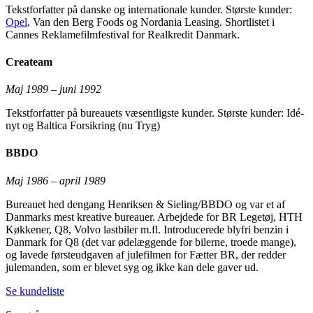
Tekstforfatter på danske og internationale kunder. Største kunder:
Opel
, Van den Berg Foods og Nordania Leasing. Shortlistet i
Cannes Reklamefilmfestival for Realkredit Danmark.
Createam
Maj 1989 – juni 1992
Tekstforfatter på bureauets væsentligste kunder. Største kunder: Idé-
nyt og Baltica Forsikring (nu Tryg)
BBDO
Maj 1986 – april 1989
Bureauet hed dengang Henriksen & Sieling/BBDO og var et af
Danmarks mest kreative bureauer. Arbejdede for BR Legetøj, HTH
Køkkener, Q8, Volvo lastbiler m.fl. Introducerede blyfri benzin i
Danmark for Q8 (det var ødelæggende for bilerne, troede mange),
og lavede førsteudgaven af julefilmen for Fætter BR, der redder
julemanden, som er blevet syg og ikke kan dele gaver ud.
Se kundeliste