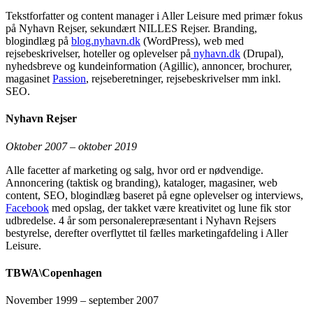
Tekstforfatter og content manager i Aller Leisure med primær fokus
på Nyhavn Rejser, sekundært NILLES Rejser. Branding,
blogindlæg på
blog.nyhavn.dk
(WordPress), web med
rejsebeskrivelser, hoteller og oplevelser på
nyhavn.dk
(Drupal),
nyhedsbreve og kundeinformation (Agillic), annoncer, brochurer,
magasinet
Passion
, rejseberetninger, rejsebeskrivelser mm inkl.
SEO.
Nyhavn Rejser
Oktober 2007 – oktober 2019
Alle facetter af marketing og salg, hvor ord er nødvendige.
Annoncering (taktisk og branding), kataloger, magasiner, web
content, SEO, blogindlæg baseret på egne oplevelser og interviews,
Facebook
med opslag, der takket være kreativitet og lune fik stor
udbredelse. 4 år som personalerepræsentant i Nyhavn Rejsers
bestyrelse, derefter overflyttet til fælles marketingafdeling i Aller
Leisure.
TBWA\Copenhagen
November 1999 – september 2007